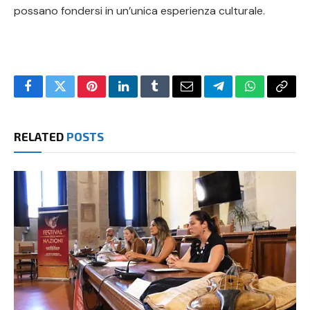
possano fondersi in un’unica esperienza culturale.
Facebook
Twitter
Pinterest
LinkedIn
Tumblr
Email
Telegram
WhatsApp
Copy
Link
RELATED
POSTS