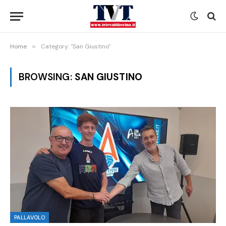
Home
»
Category: "San Giustino"
BROWSING:
SAN GIUSTINO
PALLAVOLO