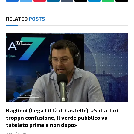
Facebook
Twitter
Pinterest
LinkedIn
Tumblr
Email
Telegram
WhatsApp
Copy
Link
RELATED
POSTS
Baglioni (Lega Città di Castello): «Sulla Tari
troppa confusione, il verde pubblico va
tutelato prima e non dopo»
23/07/2026