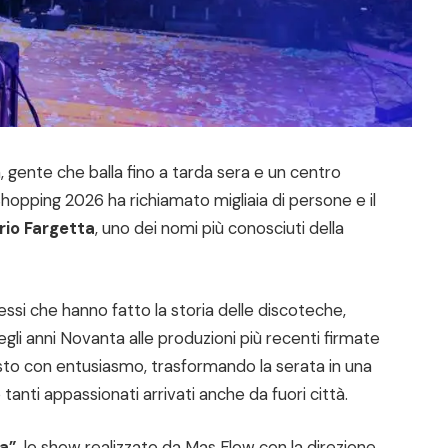
 gente che balla fino a tarda sera e un centro
 Shopping 2026 ha richiamato migliaia di persone e il
rio Fargetta
, uno dei nomi più conosciuti della
cessi che hanno fatto la storia delle discoteche,
gli anni Novanta alle produzioni più recenti firmate
posto con entusiasmo, trasformando la serata in una
 tanti appassionati arrivati anche da fuori città.
ia”
, lo show realizzato da Mas Flow con la direzione