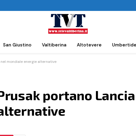
San Giustino
Valtiberina
Altotevere
Umbertid
 nel mondiale energie alternative
 Prusak portano Lancia
alternative