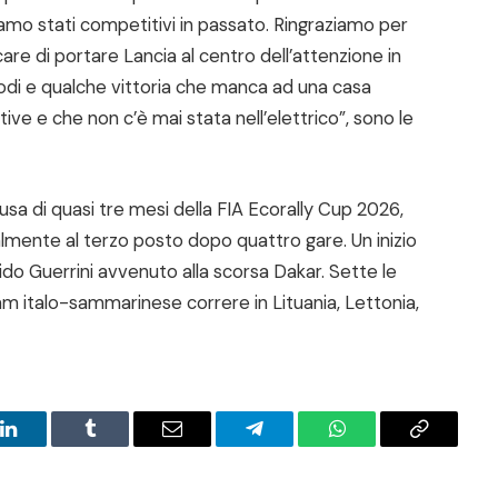
amo stati competitivi in passato. Ringraziamo per
are di portare Lancia al centro dell’attenzione in
podi e qualche vittoria che manca ad una casa
ative e che non c’è mai stata nell’elettrico”, sono le
usa di quasi tre mesi della FIA Ecorally Cup 2026,
ualmente al terzo posto dopo quattro gare. Un inizio
ido Guerrini avvenuto alla scorsa Dakar. Sette le
m italo-sammarinese correre in Lituania, Lettonia,
LinkedIn
Tumblr
Email
Telegram
WhatsApp
Copy
Link