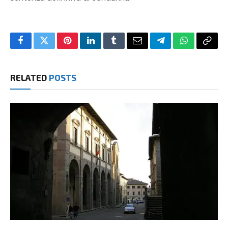
Facebook
Twitter
Pinterest
LinkedIn
Tumblr
Email
Telegram
WhatsApp
Copy
Link
RELATED
POSTS