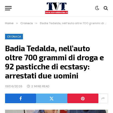
Home
»
Cronaca
»
Badia Tedalda, nell’auto oltre 700 grammi di droga e 92 pasticche di ecstasy: arrestati due uomini
CRONACA
Badia Tedalda, nell’auto
oltre 700 grammi di droga e
92 pasticche di ecstasy:
arrestati due uomini
19/06/2026
2 MINS READ