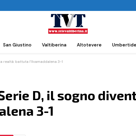
San Giustino
Valtiberina
Altotevere
Umbertid
ta realtà: battuta l’Ilvamaddalena 3-1
erie D, il sogno divent
alena 3-1