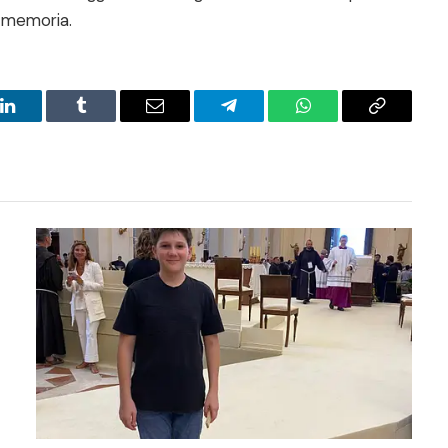
a memoria.
LinkedIn
Tumblr
Email
Telegram
WhatsApp
Copy
Link