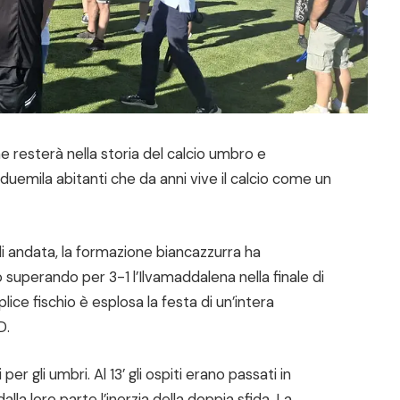
e resterà nella storia del calcio umbro e
duemila abitanti che da anni vive il calcio come un
di andata, la formazione biancazzurra ha
 superando per 3-1 l’Ilvamaddalena nella finale di
iplice fischio è esplosa la festa di un’intera
D.
per gli umbri. Al 13’ gli ospiti erano passati in
lla loro parte l’inerzia della doppia sfida. La