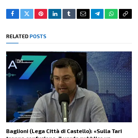
Facebook
Twitter
Pinterest
LinkedIn
Tumblr
Email
Telegram
WhatsApp
Copy
Link
RELATED
POSTS
Baglioni (Lega Città di Castello): «Sulla Tari