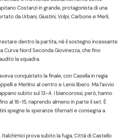
capitano Costanzi in grande, protagonista di una
tato da Urbani, Giustini, Volpi, Carbone e Merli,
 restare dentro la partita, né il sostegno incessante
 alla Curva Nord Seconda Giovinezza, che fino
udito la squadra.
veva conquistato la finale, con Casella in regia
pelli e Merlino al centro e Lensi libero. Ma l’avvio
cappano subito sul 13-4. I biancorossi, però, hanno
ino al 18-15, riaprendo almeno in parte il set. È
stini spegne le speranze tifernati e consegna a
talchimici prova subito la fuga, Città di Castello