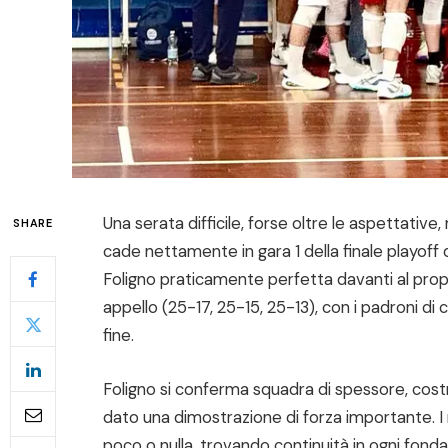
Una serata difficile, forse oltre le aspettative,
SHARE
cade nettamente in gara 1 della finale playoff d
Foligno praticamente perfetta davanti al propr
appello (25-17, 25-15, 25-13), con i padroni di ca
fine.
Foligno si conferma squadra di spessore, costr
dato una dimostrazione di forza importante. I
poco o nulla, trovando continuità in ogni f