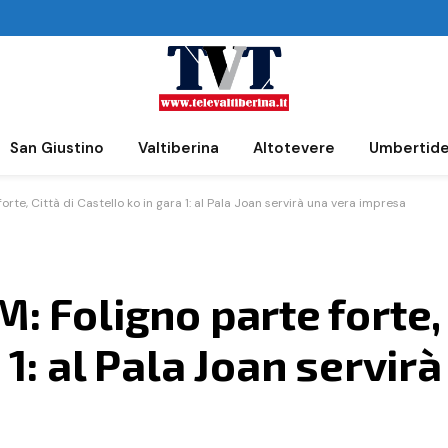
San Giustino
Valtiberina
Altotevere
Umbertid
forte, Città di Castello ko in gara 1: al Pala Joan servirà una vera impresa
: Foligno parte forte, 
 1: al Pala Joan servir