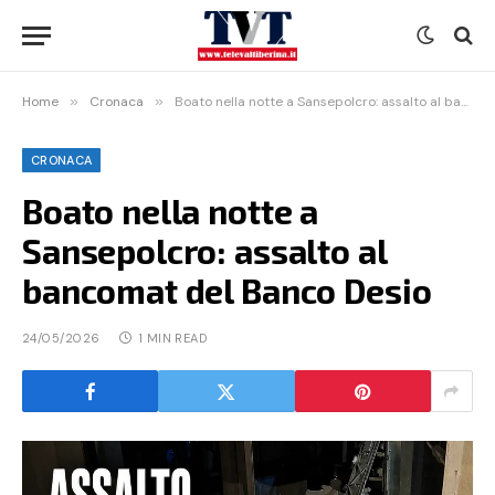
Home
»
Cronaca
»
Boato nella notte a Sansepolcro: assalto al bancomat del Banco Desio
CRONACA
Boato nella notte a
Sansepolcro: assalto al
bancomat del Banco Desio
24/05/2026
1 MIN READ