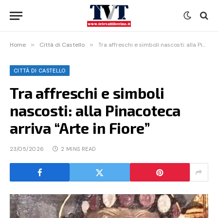
Home
»
Città di Castello
»
Tra affreschi e simboli nascosti: alla Pinacoteca arriva “Arte in Fiore”
CITTÀ DI CASTELLO
Tra affreschi e simboli
nascosti: alla Pinacoteca
arriva “Arte in Fiore”
23/05/2026
2 MINS READ