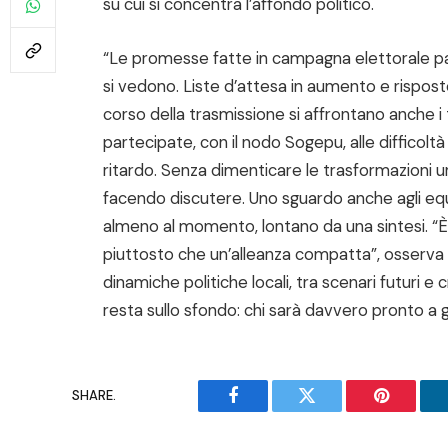
su cui si concentra l’affondo politico.
“Le promesse fatte in campagna elettorale parl
si vedono. Liste d’attesa in aumento e risposte i
corso della trasmissione si affrontano anche i te
partecipate, con il nodo Sogepu, alle difficoltà
ritardo. Senza dimenticare le trasformazioni u
facendo discutere. Uno sguardo anche agli equil
almeno al momento, lontano da una sintesi. “È 
piuttosto che un’alleanza compatta”, osserva 
dinamiche politiche locali, tra scenari futuri e
resta sullo sfondo: chi sarà davvero pronto a 
SHARE.
Facebook
Twitter
Pinterest