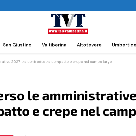
San Giustino
Valtiberina
Altotevere
Umbertid
strative 2027, tra centrodestra compatto e crepe nel campo largo
verso le amministrative
atto e crepe nel camp