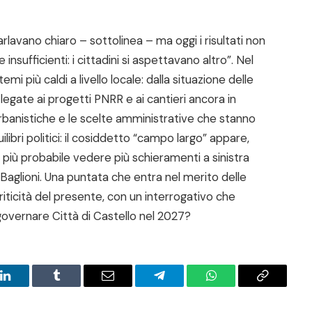
avano chiaro – sottolinea – ma oggi i risultati non
nsufficienti: i cittadini si aspettavano altro”. Nel
mi più caldi a livello locale: dalla situazione delle
 legate ai progetti PNRR e ai cantieri ancora in
rbanistiche e le scelte amministrative che stanno
ibri politici: il cosiddetto “campo largo” appare,
più probabile vedere più schieramenti a sinistra
Baglioni. Una puntata che entra nel merito delle
 criticità del presente, con un interrogativo che
governare Città di Castello nel 2027?
LinkedIn
Tumblr
Email
Telegram
WhatsApp
Copy
Link