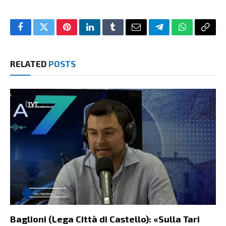
Facebook
Twitter
Pinterest
LinkedIn
Tumblr
Email
Telegram
WhatsApp
Copy
Link
RELATED
POSTS
Baglioni (Lega Città di Castello): «Sulla Tari